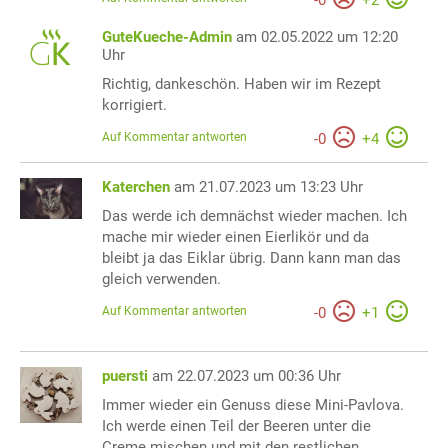
-
0
+
2
GuteKueche-Admin
am 02.05.2022 um 12:20
Uhr
Richtig, dankeschön. Haben wir im Rezept
korrigiert.
Auf Kommentar antworten
-
0
+
4
Katerchen
am 21.07.2023 um 13:23 Uhr
Das werde ich demnächst wieder machen. Ich
mache mir wieder einen Eierlikör und da
bleibt ja das Eiklar übrig. Dann kann man das
gleich verwenden.
Auf Kommentar antworten
-
0
+
1
puersti
am 22.07.2023 um 00:36 Uhr
Immer wieder ein Genuss diese Mini-Pavlova.
Ich werde einen Teil der Beeren unter die
Creme mischen und mit den restlichen