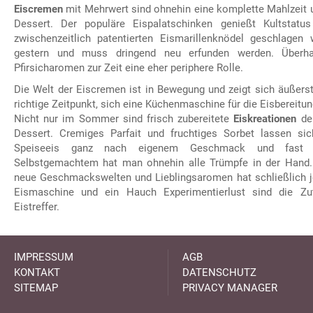
Eiscremen
mit Mehrwert sind ohnehin eine komplette Mahlzeit u
Dessert. Der populäre Eispalatschinken genießt Kultsta
zwischenzeitlich patentierten Eismarillenknödel geschlagen
gestern und muss dringend neu erfunden werden. Überha
Pfirsicharomen zur Zeit eine eher periphere Rolle.
Die Welt der Eiscremen ist in Bewegung und zeigt sich äußerst 
richtige Zeitpunkt, sich eine Küchenmaschine für die Eisbereitu
Nicht nur im Sommer sind frisch zubereitete
Eiskreationen
der
Dessert. Cremiges Parfait und fruchtiges Sorbet lassen si
Speiseeis ganz nach eigenem Geschmack und fast ne
Selbstgemachtem hat man ohnehin alle Trümpfe in der Hand. 
neue Geschmackswelten und Lieblingsaromen hat schließlich 
Eismaschine und ein Hauch Experimentierlust sind die Zu
Eistreffer.
IMPRESSUM
AGB
KONTAKT
DATENSCHUTZ
SITEMAP
PRIVACY MANAGER