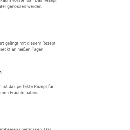
 kaum vorstellbar. Das Rezept
nter genossen werden.
t gelingt mit diesem Rezept.
meckt an heißen Tagen
n
 ist das perfekte Rezept für
armen Früchte haben.
 Himbeeren übergossen. Das