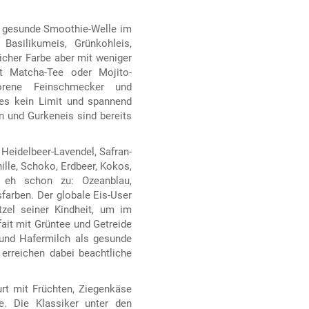
ie gesunde Smoothie-Welle im
Basilikumeis, Grünkohleis,
eicher Farbe aber mit weniger
it Matcha-Tee oder Mojito-
borene Feinschmecker und
es kein Limit und spannend
 und Gurkeneis sind bereits
 Heidelbeer-Lavendel, Safran-
lle, Schoko, Erdbeer, Kokos,
 eh schon zu: Ozeanblau,
farben. Der globale Eis-User
zel seiner Kindheit, um im
it mit Grüntee und Getreide
 und Hafermilch als gesunde
rreichen dabei beachtliche
rt mit Früchten, Ziegenkäse
e. Die Klassiker unter den