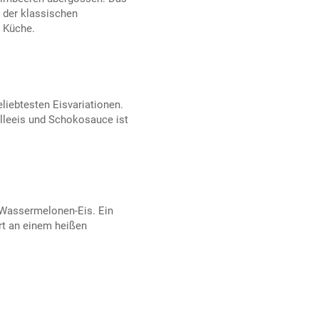
 der klassischen
 Küche.
eliebtesten Eisvariationen.
illeeis und Schokosauce ist
s Wassermelonen-Eis. Ein
rt an einem heißen