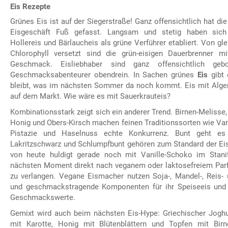
Eis Rezepte
Grünes Eis ist auf der Siegerstraße! Ganz offensichtlich hat d
Eisgeschäft Fuß gefasst. Langsam und stetig haben sich 
Hollereis und Bärlaucheis als grüne Verführer etabliert. Von gl
Chlorophyll versetzt sind die grün-eisigen Dauerbrenner m
Geschmack. Eisliebhaber sind ganz offensichtlich ge
Geschmacksabenteurer obendrein. In Sachen grünes
Eis
gibt 
bleibt, was im nächsten Sommer da noch kommt. Eis mit Algen
auf dem Markt. Wie wäre es mit Sauerkrauteis?
Kombinationsstark zeigt sich ein anderer Trend. Birnen-Melisse,
Honig und Obers-Kirsch machen feinen Traditionssorten wie Vani
Pistazie und Haselnuss echte Konkurrenz. Bunt geht es
Lakritzschwarz und Schlumpfbunt gehören zum Standard der Eis
von heute huldigt gerade noch mit Vanille-Schoko im Stanit
nächsten Moment direkt nach veganem oder laktosefreiem Parfa
zu verlangen. Vegane Eismacher nutzen Soja-, Mandel-, Reis-
und geschmackstragende Komponenten für ihr Speiseeis und e
Geschmackswerte.
Gemixt wird auch beim nächsten Eis-Hype: Griechischer Joghu
mit Karotte, Honig mit Blütenblättern und Topfen mit Birn