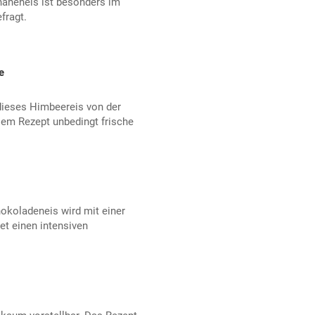
naneneis ist besonders im
fragt.
e
 dieses Himbeereis von der
sem Rezept unbedingt frische
okoladeneis wird mit einer
et einen intensiven