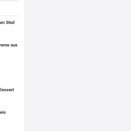
am Stiel
creme aus
Dessert
eis