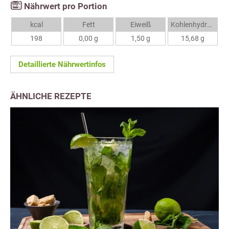
Nährwert pro Portion
kcal
Fett
Eiweiß
Kohlenhydrate
198
0,00 g
1,50 g
15,68 g
Detaillierte Nährwertinfos
ÄHNLICHE REZEPTE