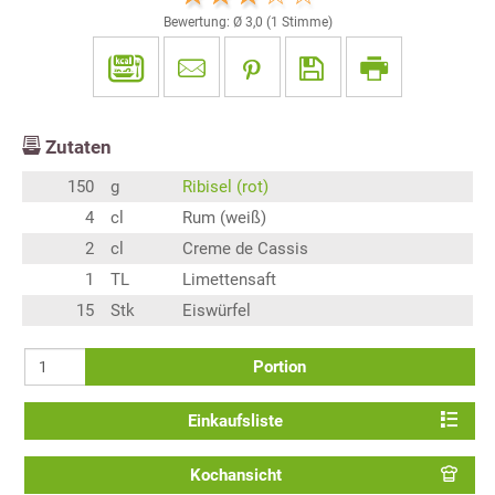
Bewertung: Ø
3,0
(
1
Stimme)
Zutaten
150
g
Ribisel (rot)
4
cl
Rum (weiß)
2
cl
Creme de Cassis
1
TL
Limettensaft
15
Stk
Eiswürfel
Portion
Einkaufsliste
Kochansicht