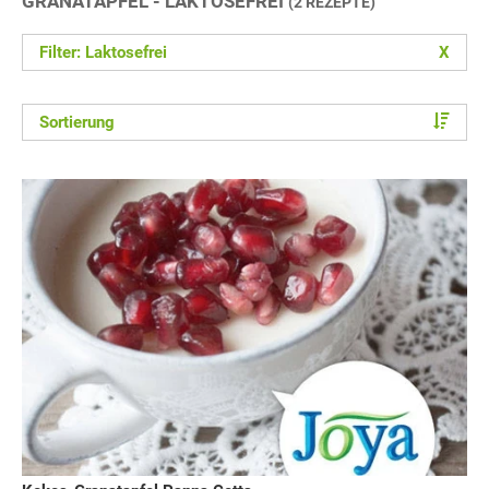
GRANATAPFEL - LAKTOSEFREI
(2 REZEPTE)
Filter: Laktosefrei
X
Sortierung