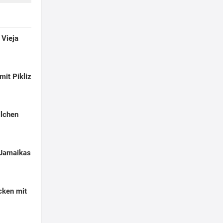
Vieja
mit Pikliz
llchen
 Jamaikas
cken mit