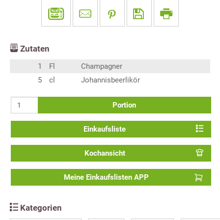
Zutaten
1
Fl
Champagner
5
cl
Johannisbeerlikör
Portion
Einkaufsliste
Kochansicht
Meine Einkaufslisten APP
Kategorien