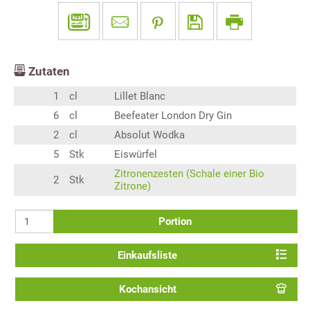
Zutaten
1
cl
Lillet Blanc
6
cl
Beefeater London Dry Gin
2
cl
Absolut Wodka
5
Stk
Eiswürfel
Zitronenzesten (Schale einer Bio
2
Stk
Zitrone)
Portion
Einkaufsliste
Kochansicht