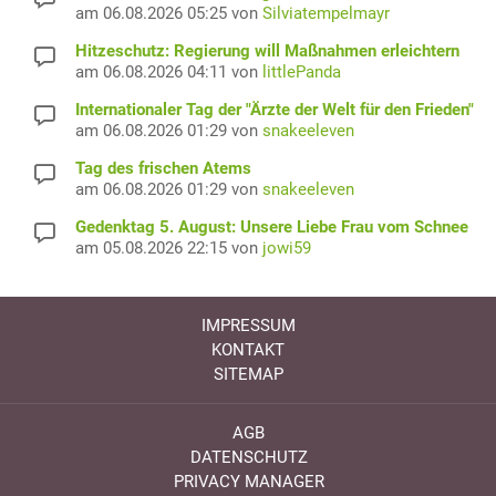
am 06.08.2026 05:25 von
Silviatempelmayr
Hitzeschutz: Regierung will Maßnahmen erleichtern
am 06.08.2026 04:11 von
littlePanda
Internationaler Tag der "Ärzte der Welt für den Frieden"
am 06.08.2026 01:29 von
snakeeleven
Tag des frischen Atems
am 06.08.2026 01:29 von
snakeeleven
Gedenktag 5. August: Unsere Liebe Frau vom Schnee
am 05.08.2026 22:15 von
jowi59
IMPRESSUM
KONTAKT
SITEMAP
AGB
DATENSCHUTZ
PRIVACY MANAGER