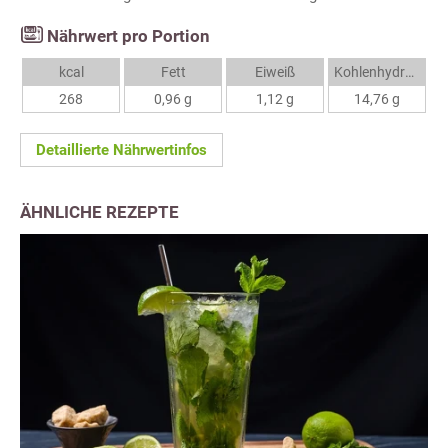
Nährwert pro Portion
kcal
Fett
Eiweiß
Kohlenhydrate
268
0,96 g
1,12 g
14,76 g
Detaillierte Nährwertinfos
ÄHNLICHE REZEPTE