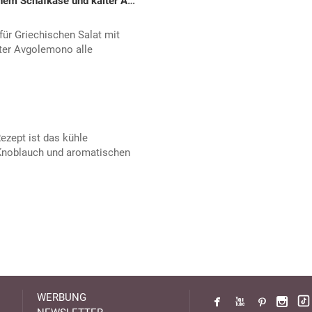
Griechischer Salat mit gebackenem Schafkäse und kalter Avgolemono
für Griechischen Salat mit
ter Avgolemono alle
ezept ist das kühle
Knoblauch und aromatischen
WERBUNG