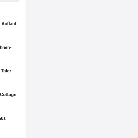
-Auflauf
hnen-
 Taler
 Cottage
aus
l