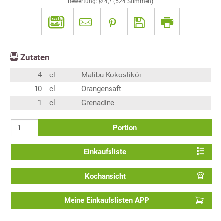
Bewertung: Ø
4,7
(
524
Stimmen)
Zutaten
4
cl
Malibu Kokoslikör
10
cl
Orangensaft
1
cl
Grenadine
Portion
Einkaufsliste
Kochansicht
Meine Einkaufslisten APP