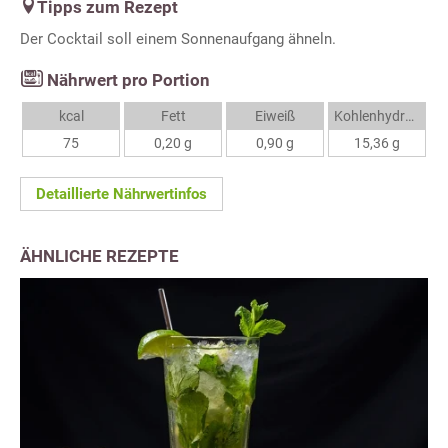
Tipps zum Rezept
Der Cocktail soll einem Sonnenaufgang ähneln.
Nährwert pro Portion
kcal
Fett
Eiweiß
Kohlenhydrate
75
0,20 g
0,90 g
15,36 g
Detaillierte Nährwertinfos
ÄHNLICHE REZEPTE