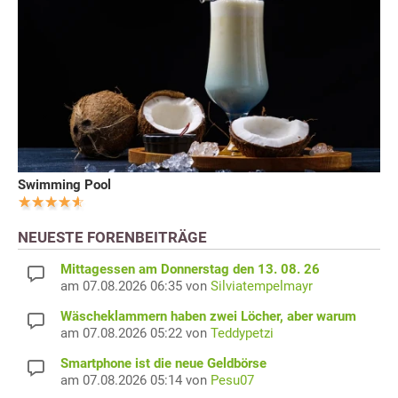
Swimming Pool
NEUESTE FORENBEITRÄGE
Mittagessen am Donnerstag den 13. 08. 26
am 07.08.2026 06:35 von
Silviatempelmayr
Wäscheklammern haben zwei Löcher, aber warum
am 07.08.2026 05:22 von
Teddypetzi
Smartphone ist die neue Geldbörse
am 07.08.2026 05:14 von
Pesu07