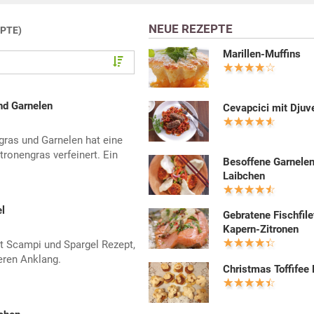
NEUE REZEPTE
EPTE)
Marillen-Muffins
nd Garnelen
Cevapcici mit Djuv
ras und Garnelen hat eine
tronengras verfeinert. Ein
Besoffene Garnele
Laibchen
l
Gebratene Fischfile
Kapern-Zitronen
it Scampi und Spargel Rezept,
eren Anklang.
Christmas Toffifee