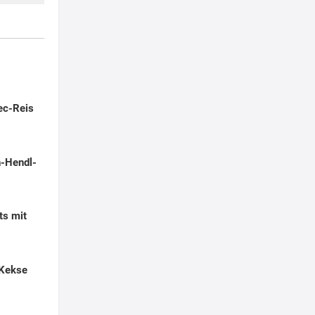
ec-Reis
n-Hendl-
ts mit
 Kekse