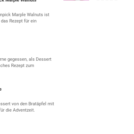
ick Marple Walnuts
npick Marple Walnuts ist
 das Rezept für ein
rne gegessen, als Dessert
faches Rezept zum
e
essert von den Bratäpfel mit
ür die Adventzeit.