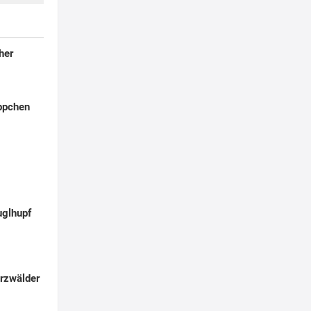
her
ppchen
glhupf
rzwälder