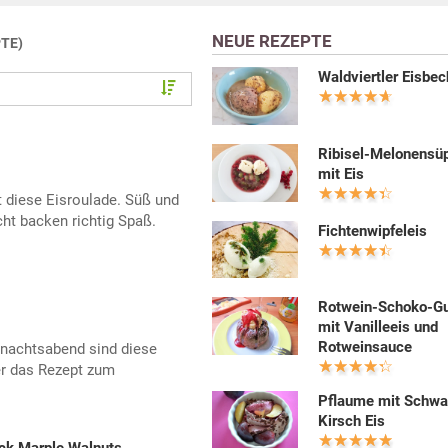
NEUE REZEPTE
PTE)
Waldviertler Eisbec
Ribisel-Melonensü
mit Eis
lt diese Eisroulade. Süß und
ht backen richtig Spaß.
Fichtenwipfeleis
Rotwein-Schoko-Gu
mit Vanilleeis und
Rotweinsauce
hnachtsabend sind diese
er das Rezept zum
Pflaume mit Schwa
Kirsch Eis