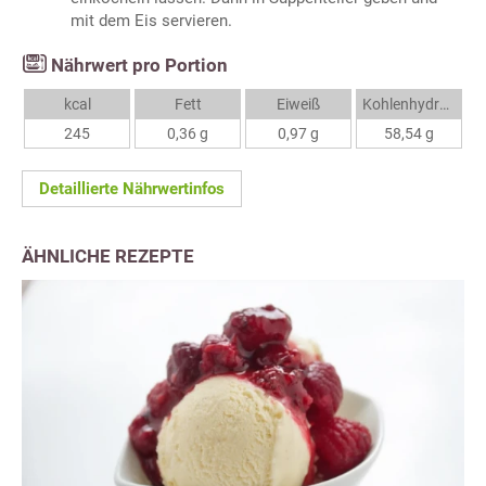
mit dem Eis servieren.
Nährwert pro Portion
kcal
Fett
Eiweiß
Kohlenhydrate
245
0,36 g
0,97 g
58,54 g
Detaillierte Nährwertinfos
ÄHNLICHE REZEPTE