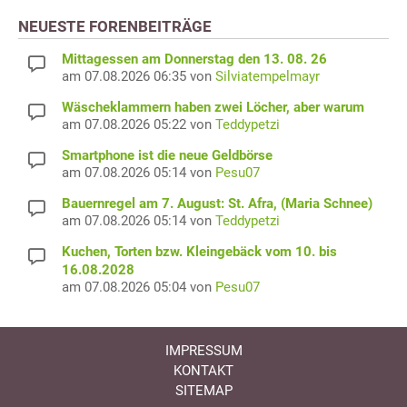
NEUESTE FORENBEITRÄGE
Mittagessen am Donnerstag den 13. 08. 26
am 07.08.2026 06:35 von
Silviatempelmayr
Wäscheklammern haben zwei Löcher, aber warum
am 07.08.2026 05:22 von
Teddypetzi
Smartphone ist die neue Geldbörse
am 07.08.2026 05:14 von
Pesu07
Bauernregel am 7. August: St. Afra, (Maria Schnee)
am 07.08.2026 05:14 von
Teddypetzi
Kuchen, Torten bzw. Kleingebäck vom 10. bis
16.08.2028
am 07.08.2026 05:04 von
Pesu07
IMPRESSUM
KONTAKT
SITEMAP