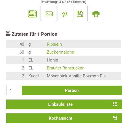
Bewertung: Ø
4,3
(
6
Stimmen)
Zutaten für
1
Portion
40
g
Ribiseln
60
g
Zuckermelone
1
EL
Honig
2
EL
Brauner Rohrzucker
2
Kugel
Mövenpick Vanille Bourbon Eis
Portion
Einkaufsliste
Kochansicht