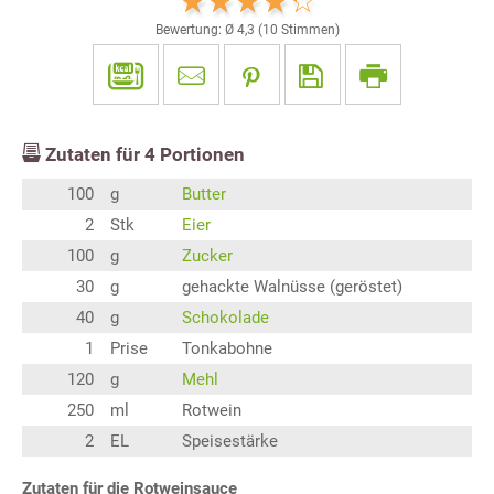
Bewertung: Ø
4,3
(
10
Stimmen)
Zutaten für
4
Portionen
100
g
Butter
2
Stk
Eier
100
g
Zucker
30
g
gehackte Walnüsse (geröstet)
40
g
Schokolade
1
Prise
Tonkabohne
120
g
Mehl
250
ml
Rotwein
2
EL
Speisestärke
Zutaten für die Rotweinsauce