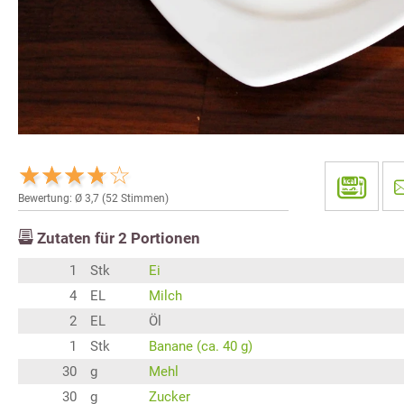
Bewertung: Ø
3,7
(
52
Stimmen)
Zutaten für
2
Portionen
1
Stk
Ei
4
EL
Milch
2
EL
Öl
1
Stk
Banane (ca. 40 g)
30
g
Mehl
30
g
Zucker