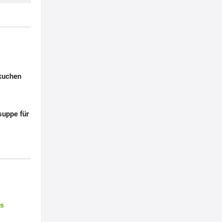
kuchen
uppe für
es