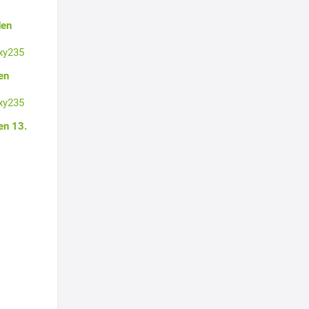
den
xy235
en
xy235
en 13.