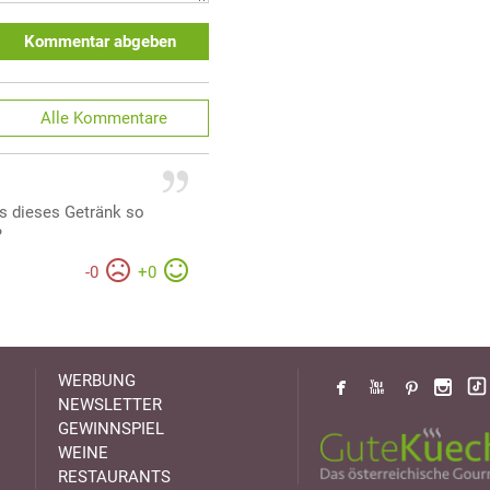
Kommentar abgeben
Alle
Kommentare
 dieses Getränk so
?
-
0
+
0
WERBUNG
NEWSLETTER
GEWINNSPIEL
WEINE
RESTAURANTS