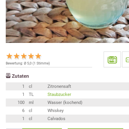
Bewertung: Ø
5,0
(
1
Stimme)
Zutaten
1
cl
Zitronensaft
1
TL
Staubzucker
100
ml
Wasser (kochend)
6
cl
Whiskey
1
cl
Calvados