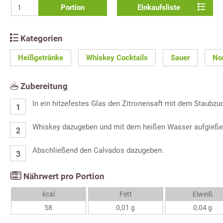
Portion
Einkaufsliste
Kategorien
Heißgetränke
Whiskey Cocktails
Sauer
No
Zubereitung
In ein hitzefestes Glas den Zitronensaft mit dem Staubzuc
Whiskey dazugeben und mit dem heißen Wasser aufgieße
Abschließend den Calvados dazugeben.
Nährwert pro Portion
kcal
Fett
Eiweiß
58
0,01 g
0,04 g