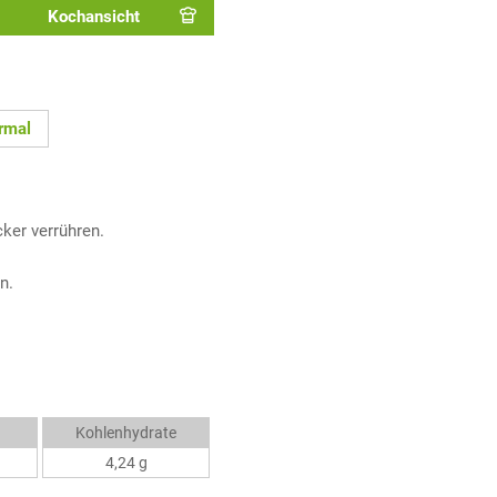
Kochansicht
rmal
ker verrühren.
n.
Kohlenhydrate
4,24 g