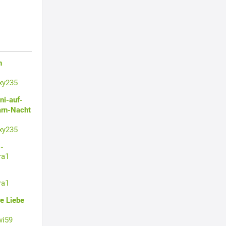
n
xy235
ni-auf-
arn-Nacht
xy235
-
ra1
ra1
e Liebe
wi59