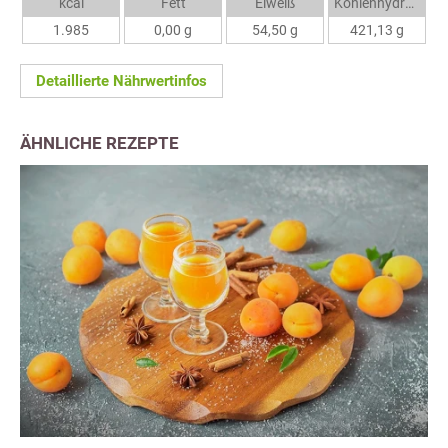
kcal
Fett
Eiweiß
Kohlenhydrate
1.985
0,00 g
54,50 g
421,13 g
Detaillierte Nährwertinfos
ÄHNLICHE REZEPTE