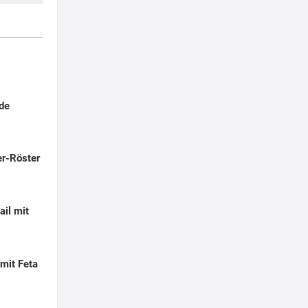
ade
r-Röster
ail mit
mit Feta