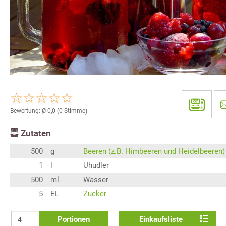
Bewertung: Ø
0,0
(
0
Stimme)
Zutaten
500
g
Beeren (z.B. Himbeeren und Heidelbeeren)
1
l
Uhudler
500
ml
Wasser
5
EL
Zucker
Portionen
Einkaufsliste