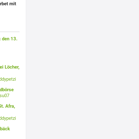
rbet mit
 den 13.
i Löcher,
ddypetzi
ldbörse
su07
t. Afra,
ddypetzi
ebäck