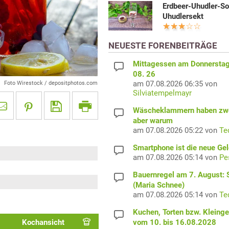
Erdbeer-Uhudler-So
Uhudlersekt
NEUESTE FORENBEITRÄGE
Mittagessen am Donnerstag
08. 26
am 07.08.2026 06:35 von
Foto Wirestock / depositphotos.com
Silviatempelmayr
Wäscheklammern haben zwe
aber warum
am 07.08.2026 05:22 von
Te
Smartphone ist die neue Ge
am 07.08.2026 05:14 von
Pe
Bauernregel am 7. August: S
(Maria Schnee)
am 07.08.2026 05:14 von
Te
Kuchen, Torten bzw. Kleing
vom 10. bis 16.08.2028
Kochansicht