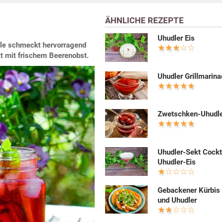
ÄHNLICHE REZEPTE
Uhudler Eis
wle schmeckt hervorragend
kt mit frischem Beerenobst.
Uhudler Grillmarin
Zwetschken-Uhudle
Uhudler-Sekt Cockt
Uhudler-Eis
Gebackener Kürbis 
und Uhudler