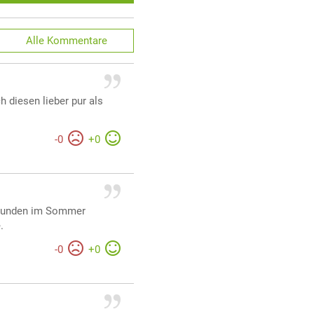
Alle
Kommentare
ch diesen lieber pur als
-
0
+
0
reunden im Sommer
.
-
0
+
0