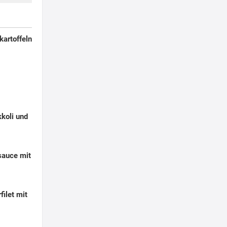
lkartoffeln
kkoli und
sauce mit
ilet mit