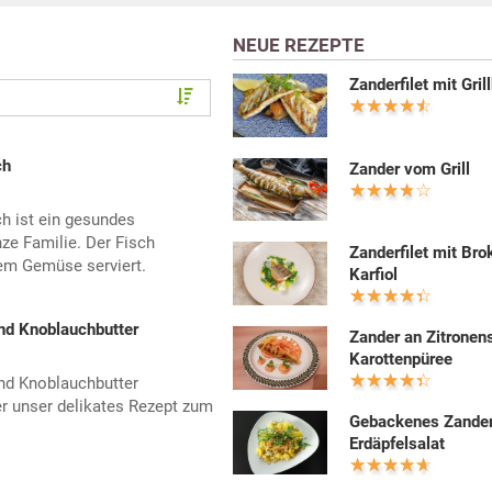
NEUE REZEPTE
Zanderfilet mit Gril
ch
Zander vom Grill
h ist ein gesundes
ze Familie. Der Fisch
Zanderfilet mit Bro
em Gemüse serviert.
Karfiol
nd Knoblauchbutter
Zander an Zitronen
Karottenpüree
nd Knoblauchbutter
r unser delikates Rezept zum
Gebackenes Zanderf
Erdäpfelsalat