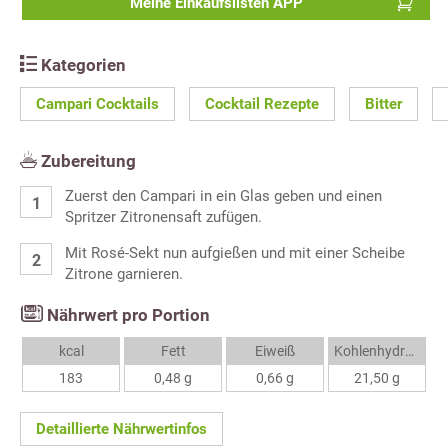
Meine Einkaufslisten APP
Kategorien
Campari Cocktails
Cocktail Rezepte
Bitter
Zubereitung
Zuerst den Campari in ein Glas geben und einen
Spritzer Zitronensaft zufügen.
Mit Rosé-Sekt nun aufgießen und mit einer Scheibe
Zitrone garnieren.
Nährwert pro Portion
kcal
Fett
Eiweiß
Kohlenhydrate
183
0,48 g
0,66 g
21,50 g
Detaillierte Nährwertinfos