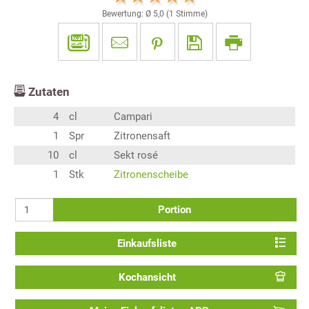
Bewertung: Ø
5,0
(
1
Stimme)
Zutaten
4
cl
Campari
1
Spr
Zitronensaft
10
cl
Sekt rosé
1
Stk
Zitronenscheibe
Portion
Einkaufsliste
Kochansicht