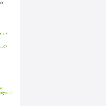
it
su07
su07
en
ddypetzi