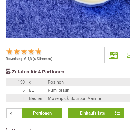
Bewertung: Ø
4,8
(
6
Stimmen)
Zutaten für
4
Portionen
150
g
Rosinen
6
EL
Rum, braun
1
Becher
Mövenpick Bourbon Vanille
Portionen
Einkaufsliste