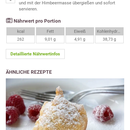
und mit der Himbeermasse übergießen und sofort
servieren.
Nährwert pro Portion
kcal
Fett
Eiweiß
Kohlenhydrate
262
9,01 g
4,91 g
38,73 g
Detaillierte Nährwertinfos
ÄHNLICHE REZEPTE