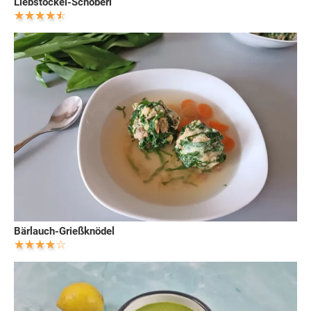
Liebstöckel-Schöberl
Bärlauch-Grießknödel