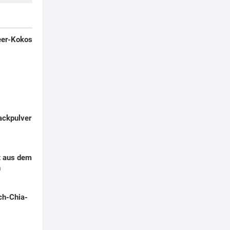
eer-Kokos
ackpulver
t aus dem
n
ch-Chia-