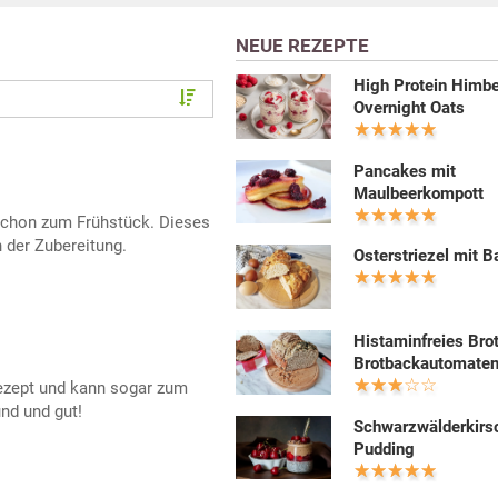
NEUE REZEPTE
High Protein Himb
Overnight Oats
Pancakes mit
Maulbeerkompott
chon zum Frühstück. Dieses
n der Zubereitung.
Osterstriezel mit B
Histaminfreies Bro
Brotbackautomate
Rezept und kann sogar zum
nd und gut!
Schwarzwälderkirs
Pudding