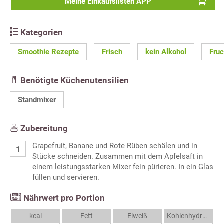
Meine Einkaufslisten APP
Kategorien
Smoothie Rezepte
Frisch
kein Alkohol
Fruc
Benötigte Küchenutensilien
Standmixer
Zubereitung
Grapefruit, Banane und Rote Rüben schälen und in
Stücke schneiden. Zusammen mit dem Apfelsaft in
einem leistungsstarken Mixer fein pürieren. In ein Glas
füllen und servieren.
Nährwert pro Portion
kcal
Fett
Eiweiß
Kohlenhydrate