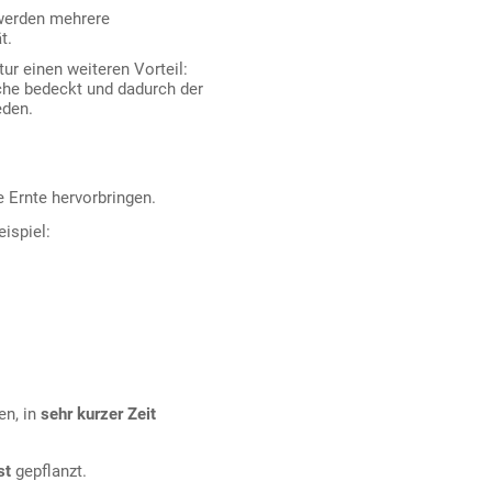
 werden mehrere
t.
tur einen weiteren Vorteil:
che bedeckt und dadurch der
eden.
 Ernte hervorbringen.
eispiel:
en, in
sehr kurzer Zeit
st
gepflanzt.