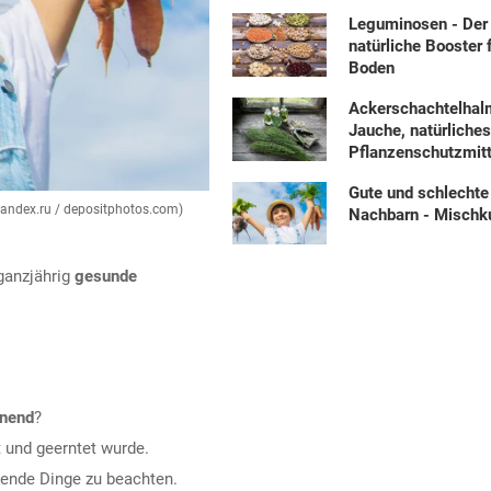
Leguminosen - Der
natürliche Booster 
Boden
Ackerschachtelhal
Jauche, natürliche
Pflanzenschutzmitt
Gute und schlechte
yandex.ru / depositphotos.com)
Nachbarn - Mischku
anzjährig
gesunde
onend
?
t und geerntet wurde.
egende Dinge zu beachten.