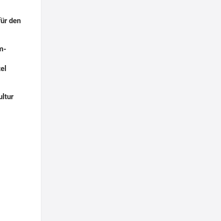
für den
m-
s
el
ltur