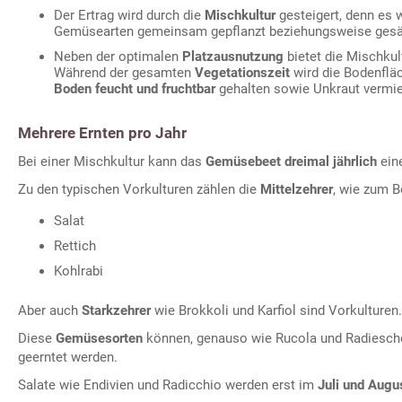
Der Ertrag wird durch die
Mischkultur
gesteigert, denn es
Gemüsearten gemeinsam gepflanzt beziehungsweise gesä
Neben der optimalen
Platzausnutzung
bietet die Mischkul
Während der gesamten
Vegetationszeit
wird die Bodenflä
Boden feucht und fruchtbar
gehalten sowie Unkraut vermi
Mehrere Ernten pro Jahr
Bei einer Mischkultur kann das
Gemüsebeet dreimal jährlich
eine
Zu den typischen Vorkulturen zählen die
Mittelzehrer
, wie zum B
Salat
Rettich
Kohlrabi
Aber auch
Starkzehrer
wie Brokkoli und Karfiol sind Vorkulturen.
Diese
Gemüsesorten
können, genauso wie Rucola und Radiesch
geerntet werden.
Salate wie Endivien und Radicchio werden erst im
Juli und Augu