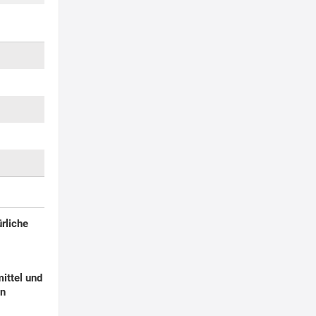
rliche
ittel und
en