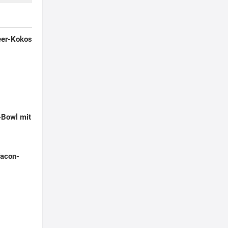
eer-Kokos
-Bowl mit
Yacon-