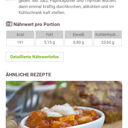
geben. Mit Salz, Paprikapulver und Thymian würzen,
dann einmal kräftig durchkochen, abkühlen und im
Kühlschrank kalt stellen.
Nährwert pro Portion
kcal
Fett
Eiweiß
Kohlenhydrate
191
5,15 g
0,80 g
33,60 g
Detaillierte Nährwertinfos
ÄHNLICHE REZEPTE