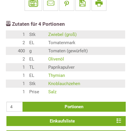
Zutaten für
4
Portionen
1
Stk
Zwiebel (groß)
2
EL
Tomatenmark
400
g
Tomaten (gewürfelt)
2
EL
Olivenöl
1
TL
Paprikapulver
1
EL
Thymian
1
Stk
Knoblauchzehen
1
Prise
Salz
Portionen
Einkaufsliste