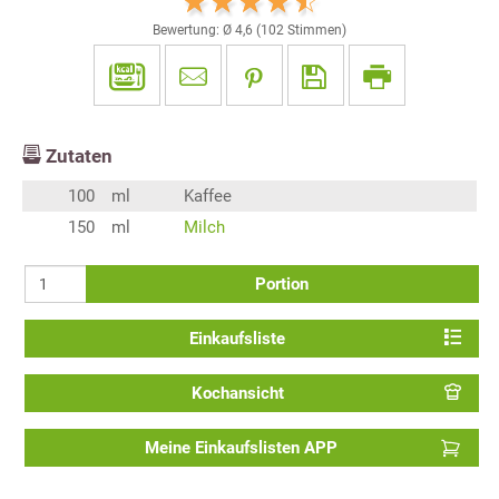
Bewertung: Ø
4,6
(
102
Stimmen)
Zutaten
100
ml
Kaffee
150
ml
Milch
Portion
Einkaufsliste
Kochansicht
Meine Einkaufslisten APP