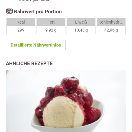
Nährwert pro Portion
kcal
Fett
Eiweiß
Kohlenhydrate
299
9,92 g
10,43 g
42,96 g
Detaillierte Nährwertinfos
ÄHNLICHE REZEPTE