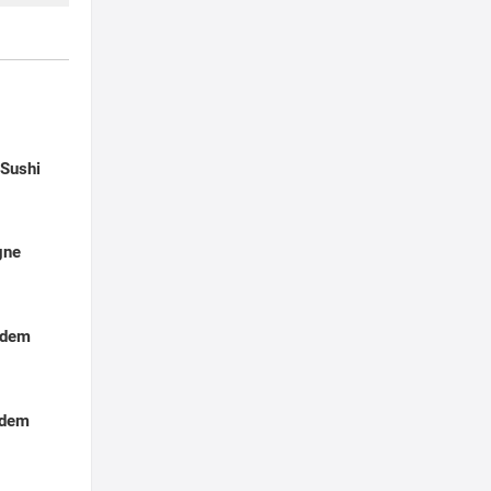
t
-Sushi
gne
 dem
 dem