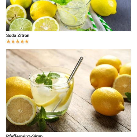
Soda Zitron
Pfefferminz-Sirup