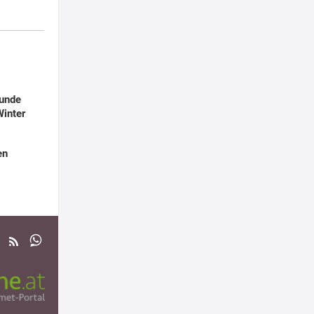
sunde
Winter
en