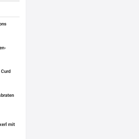
ons
en-
 Curd
sbraten
erl mit