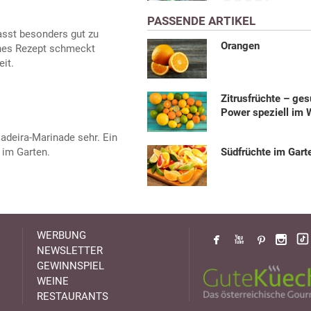
PASSENDE ARTIKEL
sst besonders gut zu
Orangen
enes Rezept schmeckt
it.
Zitrusfrüchte – ge
Power speziell im 
Madeira-Marinade sehr. Ein
Südfrüchte im Gart
y im Garten.
WERBUNG
NEWSLETTER
GEWINNSPIEL
WEINE
RESTAURANTS