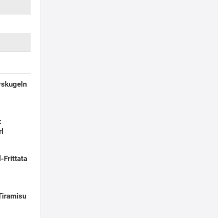
yskugeln
:
rl
-Frittata
Tiramisu