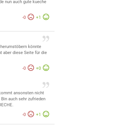
de nun auch gute kueche
-
0
+
1
g herumstöbern könnte
t aber diese Seite für die
-
0
+
0
) kommt ansonsten nicht
Bin auch sehr zufrieden
KUECHE.
-
0
+
1