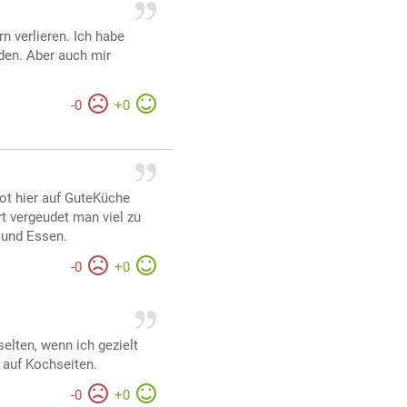
n verlieren. Ich habe
den. Aber auch mir
-
0
+
0
bot hier auf GuteKüche
t vergeudet man viel zu
n und Essen.
-
0
+
0
r
selten, wenn ich gezielt
 auf Kochseiten.
-
0
+
0