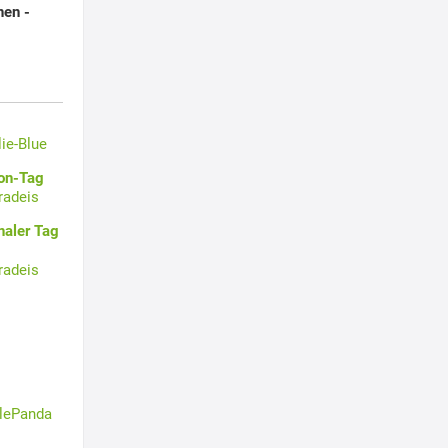
nen -
lie-Blue
oon-Tag
radeis
naler Tag
radeis
tlePanda