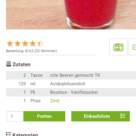
Bewertung: Ø
4,5
(
20
Stimmen)
Zutaten
2
Tasse
rote Beeren gemischt TK
125
ml
Acidophilusmilch
1
Pk
Bourbon - Vanillezucker
1
Prise
Zimt
Portion
Einkaufsliste
Kategorien