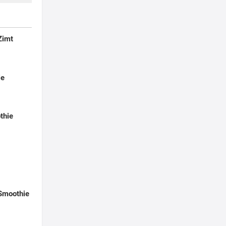
Zimt
ie
thie
-Smoothie