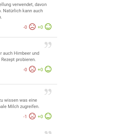
ellung verwendet, davon
b. Natürlich kann auch
n.
-
0
+
0
ir auch Himbeer und
 Rezept probieren.
-
0
+
0
zu wissen was eine
ale Milch zugreifen.
-
1
+
0
r