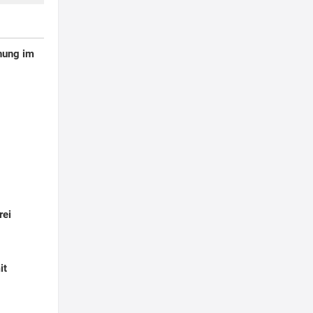
hung im
rei
it