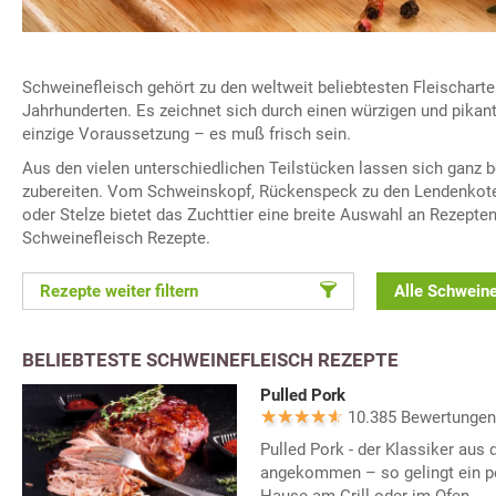
Schweinefleisch gehört zu den weltweit beliebtesten Fleischarte
Jahrhunderten. Es zeichnet sich durch einen würzigen und pik
einzige Voraussetzung – es muß frisch sein.
Aus den vielen unterschiedlichen Teilstücken lassen sich ganz 
zubereiten. Vom Schweinskopf, Rückenspeck zu den Lendenkotel
oder Stelze bietet das Zuchttier eine breite Auswahl an Rezepten
Schweinefleisch Rezepte.
Rezepte weiter filtern
Alle Schweine
BELIEBTESTE SCHWEINEFLEISCH REZEPTE
Pulled Pork
10.385 Bewertungen
Pulled Pork - der Klassiker aus 
angekommen – so gelingt ein pe
Hause am Grill oder im Ofen.