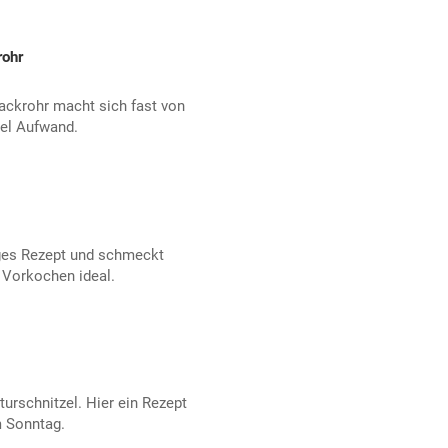
rohr
ckrohr macht sich fast von
iel Aufwand.
ges Rezept und schmeckt
 Vorkochen ideal.
urschnitzel. Hier ein Rezept
m Sonntag.