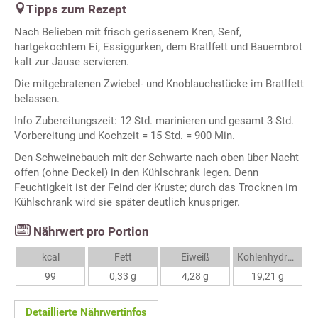
Tipps zum Rezept
Nach Belieben mit frisch gerissenem Kren, Senf,
hartgekochtem Ei, Essiggurken, dem Bratlfett und Bauernbrot
kalt zur Jause servieren.
Die mitgebratenen Zwiebel- und Knoblauchstücke im Bratlfett
belassen.
Info Zubereitungszeit: 12 Std. marinieren und gesamt 3 Std.
Vorbereitung und Kochzeit = 15 Std. = 900 Min.
Den Schweinebauch mit der Schwarte nach oben über Nacht
offen (ohne Deckel) in den Kühlschrank legen. Denn
Feuchtigkeit ist der Feind der Kruste; durch das Trocknen im
Kühlschrank wird sie später deutlich knuspriger.
Nährwert pro Portion
kcal
Fett
Eiweiß
Kohlenhydrate
99
0,33 g
4,28 g
19,21 g
Detaillierte Nährwertinfos