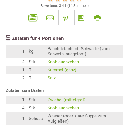
Bewertung: Ø
4,1
(
14
Stimmen)
Zutaten für
4
Portionen
Bauchfleisch mit Schwarte (vom
1
kg
Schwein, ausgelöst)
4
Stk
Knoblauchzehen
1
TL
Kümmel (ganz)
2
TL
Salz
Zutaten zum Braten
1
Stk
Zwiebel (mittelgroß)
4
Stk
Knoblauchzehen
Wasser (oder klare Suppe zum
1
Schuss
Aufgießen)