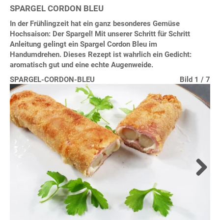
SPARGEL CORDON BLEU
In der Frühlingzeit hat ein ganz besonderes Gemüse
Hochsaison: Der Spargel! Mit unserer
Schritt für Schritt
Anleitung gelingt ein Spargel Cordon Bleu im
Handumdrehen. Dieses Rezept ist wahrlich ein Gedicht:
aromatisch gut und eine echte Augenweide.
SPARGEL-CORDON-BLEU
Bild 1 / 7
Bild 2 / 7
Bild 3 / 7
Bild 4 / 7
Bild 5 / 7
Bild 6 / 7
Bild 7 / 7
Next