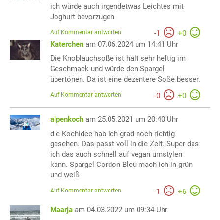
ich würde auch irgendetwas Leichtes mit
Joghurt bevorzugen
Auf Kommentar antworten
-
1
+
0
Katerchen
am 07.06.2024 um 14:41 Uhr
Die Knoblauchsoße ist halt sehr heftig im
Geschmack und würde den Spargel
übertönen. Da ist eine dezentere Soße besser.
Auf Kommentar antworten
-
0
+
0
alpenkoch
am 25.05.2021 um 20:40 Uhr
die Kochidee hab ich grad noch richtig
gesehen. Das passt voll in die Zeit. Super das
ich das auch schnell auf vegan umstylen
kann. Spargel Cordon Bleu mach ich in grün
und weiß
Auf Kommentar antworten
-
1
+
6
Maarja
am 04.03.2022 um 09:34 Uhr