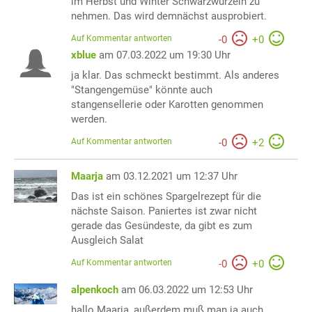
im Herbst und Winter Schwarzwurzeln zu
nehmen. Das wird demnächst ausprobiert.
Auf Kommentar antworten
-
0
+
0
xblue
am 07.03.2022 um 19:30 Uhr
ja klar. Das schmeckt bestimmt. Als anderes
"Stangengemüse" könnte auch
stangensellerie oder Karotten genommen
werden.
Auf Kommentar antworten
-
0
+
2
Maarja
am 03.12.2021 um 12:37 Uhr
Das ist ein schönes Spargelrezept für die
nächste Saison. Paniertes ist zwar nicht
gerade das Gesündeste, da gibt es zum
Ausgleich Salat
Auf Kommentar antworten
-
0
+
0
alpenkoch
am 06.03.2022 um 12:53 Uhr
hallo Maarja, außerdem muß man ja auch