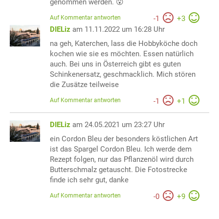
genommen werden. 😮
Auf Kommentar antworten
-
1
+
3
DIELiz
am 11.11.2022 um 16:28 Uhr
na geh, Katerchen, lass die Hobbyköche doch
kochen wie sie es möchten. Essen natürlich
auch. Bei uns in Österreich gibt es guten
Schinkenersatz, geschmacklich. Mich stören
die Zusätze teilweise
Auf Kommentar antworten
-
1
+
1
DIELiz
am 24.05.2021 um 23:27 Uhr
ein Cordon Bleu der besonders köstlichen Art
ist das Spargel Cordon Bleu. Ich werde dem
Rezept folgen, nur das Pflanzenöl wird durch
Butterschmalz getauscht. Die Fotostrecke
finde ich sehr gut, danke
Auf Kommentar antworten
-
0
+
9