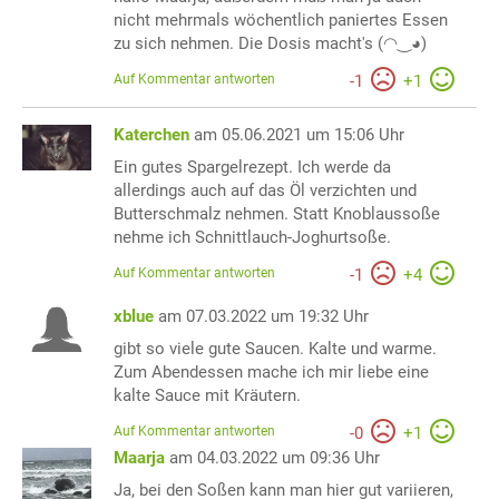
nicht mehrmals wöchentlich paniertes Essen
zu sich nehmen. Die Dosis macht's (◠‿◕)
Auf Kommentar antworten
-
1
+
1
Katerchen
am 05.06.2021 um 15:06 Uhr
Ein gutes Spargelrezept. Ich werde da
allerdings auch auf das Öl verzichten und
Butterschmalz nehmen. Statt Knoblaussoße
nehme ich Schnittlauch-Joghurtsoße.
Auf Kommentar antworten
-
1
+
4
xblue
am 07.03.2022 um 19:32 Uhr
gibt so viele gute Saucen. Kalte und warme.
Zum Abendessen mache ich mir liebe eine
kalte Sauce mit Kräutern.
Auf Kommentar antworten
-
0
+
1
Maarja
am 04.03.2022 um 09:36 Uhr
Ja, bei den Soßen kann man hier gut variieren,