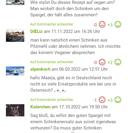
Wie stylst Du dieses Rezept auf vegan um?
Man wickelt doch den Schinken um den
Spargel, der hält alles zusammen?
Auf Kommentar antworten
-
0
+
3
DIELiz
am 11.11.2022 um 16:26 Uhr
man kann natürlich einen Schinken aus
Pilzmehl oder ähnlichem nehmen. Ich möchte
das keinem Veganer absprechen
Auf Kommentar antworten
-
0
+
2
alpenkoch
am 06.03.2022 um 12:51 Uhr
hallo Maarja, gibt es in Deutschland noch
nicht so viele Ersatzprodukte wie bei uns in
Österreich? ｡◕‿◕｡
Auf Kommentar antworten
-
1
+
3
Katerchen
am 17.10.2022 um 19:50 Uhr
Sag bloß, du willst den guten Spargel mit
einem Schinkenersatz aus sonst irgendwas
verhunzen? Da muss guter Schinken