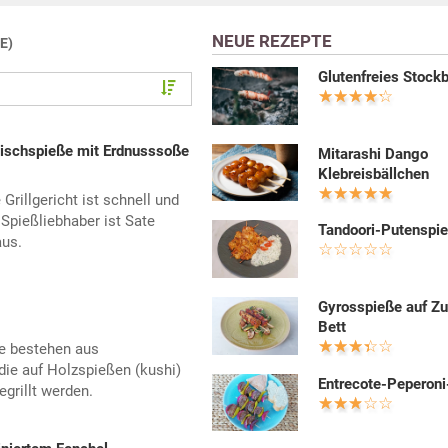
NEUE REZEPTE
E)
Glutenfreies Stockb
eischspieße mit Erdnusssoße
Mitarashi Dango
Klebreisbällchen
illgericht ist schnell und
 Spießliebhaber ist Sate
Tandoori-Putenspi
us.
Gyrosspieße auf Zu
Bett
ße bestehen aus
ie auf Holzspießen (kushi)
Entrecote-Peperoni
grillt werden.