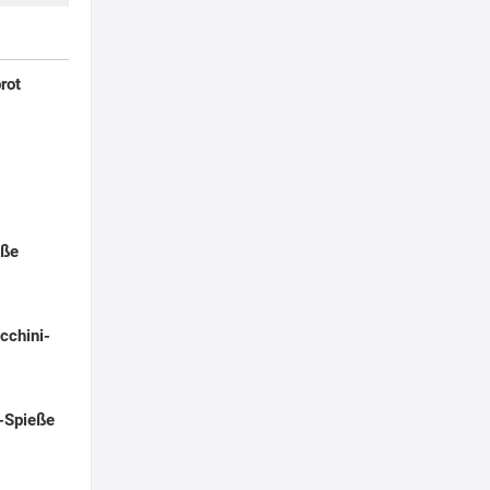
rot
eße
cchini-
-Spieße