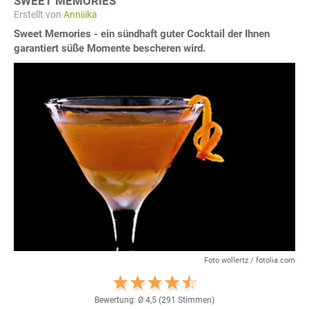
SWEET MEMORIES
Erstellt von
Anniiika
Sweet Memories - ein sündhaft guter Cocktail der Ihnen
garantiert süße Momente bescheren wird.
Foto wollertz / fotolia.com
Bewertung: Ø
4,5
(
291
Stimmen)