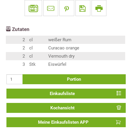
Zutaten
2
cl
weißer Rum
2
cl
Curacao orange
2
cl
Vermouth dry
3
Stk
Eiswürfel
Portion
Einkaufsliste
Kochansicht
Meine Einkaufslisten APP