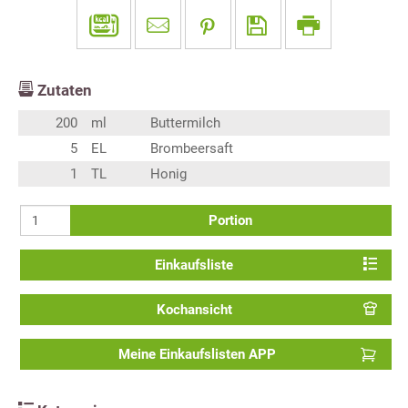
Zutaten
200
ml
Buttermilch
5
EL
Brombeersaft
1
TL
Honig
Portion
Einkaufsliste
Kochansicht
Meine Einkaufslisten APP