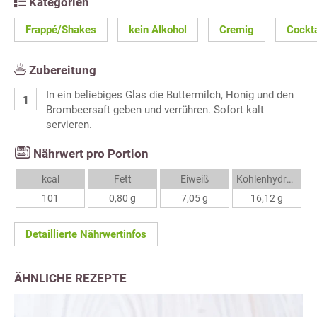
Kategorien
Frappé/Shakes
kein Alkohol
Cremig
Cockta
Zubereitung
In ein beliebiges Glas die Buttermilch, Honig und den
Brombeersaft geben und verrühren. Sofort kalt
servieren.
Nährwert pro Portion
kcal
Fett
Eiweiß
Kohlenhydrate
101
0,80 g
7,05 g
16,12 g
Detaillierte Nährwertinfos
ÄHNLICHE REZEPTE