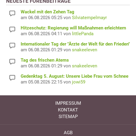
NEUESTE FORENBEITRÄGE
Wackel mit den Zehen Tag
am 06.08.2026 05:25 von
Silviatempelmayr
Hitzeschutz: Regierung will Maßnahmen erleichtern
am 06.08.2026 04:11 von
littlePanda
Internationaler Tag der "Ärzte der Welt für den Frieden"
am 06.08.2026 01:29 von
snakeeleven
Tag des frischen Atems
am 06.08.2026 01:29 von
snakeeleven
Gedenktag 5. August: Unsere Liebe Frau vom Schnee
am 05.08.2026 22:15 von
jowi59
IMPRESSUM
KONTAKT
SITEMAP
AGB