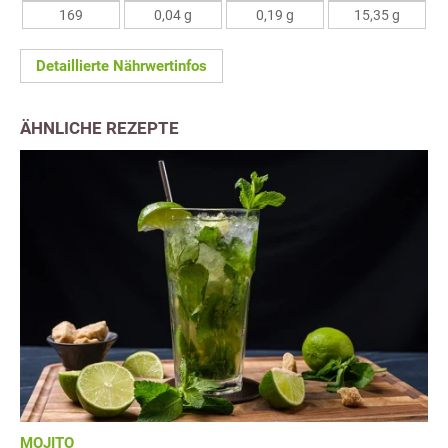
169
0,04 g
0,19 g
15,35 g
Detaillierte Nährwertinfos
ÄHNLICHE REZEPTE
MOJITO