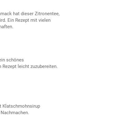
mack hat dieser Zitronentee,
rd. Ein Rezept mit vielen
aften.
 ein schönes
 Rezept leicht zuzubereiten.
it Klatschmohnsirup
um Nachmachen.