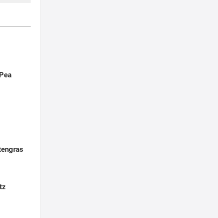
-Pea
tengras
tz