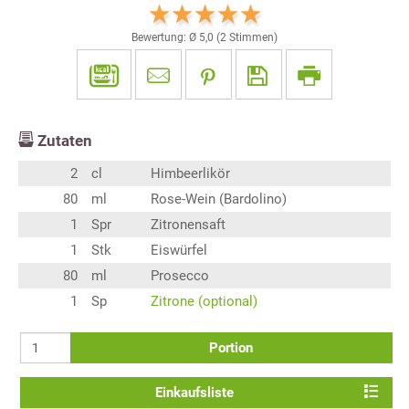
Bewertung: Ø
5,0
(
2
Stimmen)
Zutaten
2
cl
Himbeerlikör
80
ml
Rose-Wein (Bardolino)
1
Spr
Zitronensaft
1
Stk
Eiswürfel
80
ml
Prosecco
1
Sp
Zitrone (optional)
Portion
Einkaufsliste