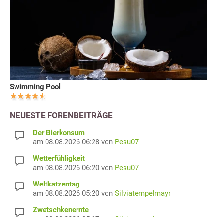
Swimming Pool
NEUESTE FORENBEITRÄGE
Der Bierkonsum
am 08.08.2026 06:28 von
Pesu07
Wetterfühligkeit
am 08.08.2026 06:20 von
Pesu07
Weltkatzentag
am 08.08.2026 05:20 von
Silviatempelmayr
Zwetschkenernte