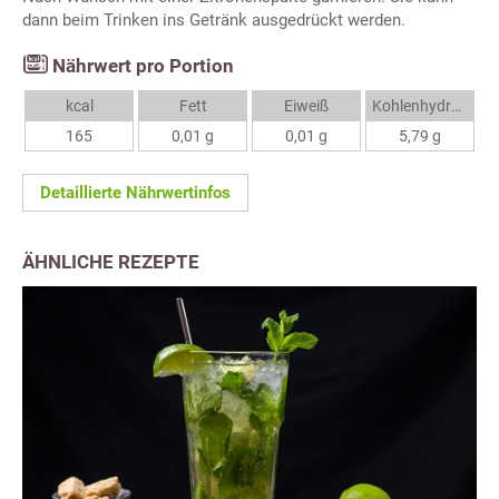
dann beim Trinken ins Getränk ausgedrückt werden.
Nährwert pro Portion
kcal
Fett
Eiweiß
Kohlenhydrate
165
0,01 g
0,01 g
5,79 g
Detaillierte Nährwertinfos
ÄHNLICHE REZEPTE