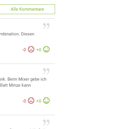
Alle
Kommentare
Kombination. Diesen
-
0
+
0
änk. Beim Mixer gebe ich
 Blatt Minze kann
-
0
+
0