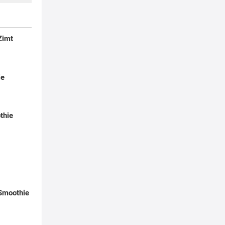
Zimt
ie
thie
-Smoothie