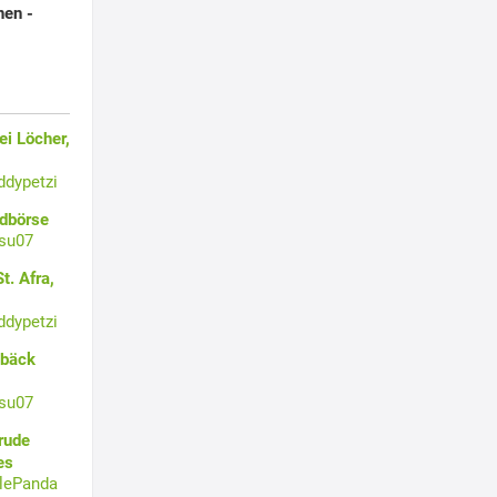
nen -
i Löcher,
ddypetzi
ldbörse
su07
t. Afra,
ddypetzi
ebäck
su07
rude
es
tlePanda