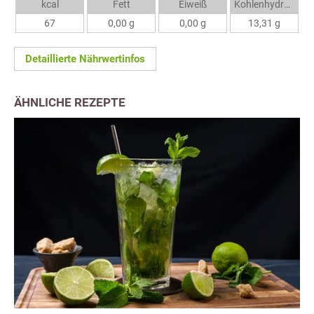
kcal
Fett
Eiweiß
Kohlenhydrate
67
0,00 g
0,00 g
13,31 g
Detaillierte Nährwertinfos
ÄHNLICHE REZEPTE