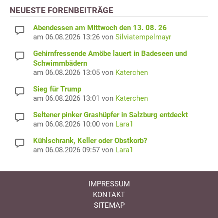
NEUESTE FORENBEITRÄGE
Abendessen am Mittwoch den 13. 08. 26
am 06.08.2026 13:26 von
Silviatempelmayr
Gehirnfressende Amöbe lauert in Badeseen und
Schwimmbädern
am 06.08.2026 13:05 von
Katerchen
Sieg für Trump
am 06.08.2026 13:01 von
Katerchen
Seltener pinker Grashüpfer in Salzburg entdeckt
am 06.08.2026 10:00 von
Lara1
Kühlschrank, Keller oder Obstkorb?
am 06.08.2026 09:57 von
Lara1
IMPRESSUM
KONTAKT
SITEMAP