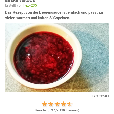
BEERENSAUCE
Erstellt von
hexy235
Das Rezept von der Beerensauce ist einfach und passt zu
vielen warmen und kalten Süßspeisen.
Foto hexy235
Bewertung: Ø
4,5
(
130
Stimmen)