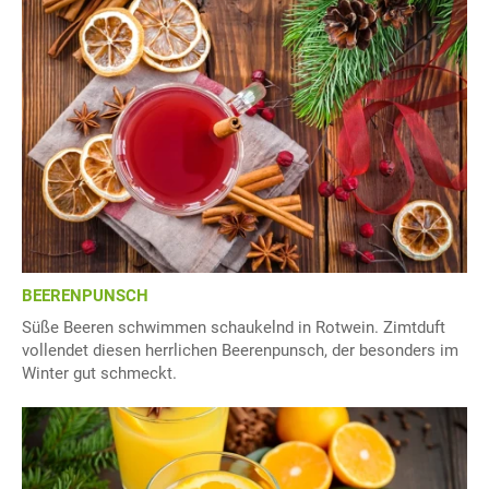
BEERENPUNSCH
Süße Beeren schwimmen schaukelnd in Rotwein. Zimtduft
vollendet diesen herrlichen Beerenpunsch, der besonders im
Winter gut schmeckt.