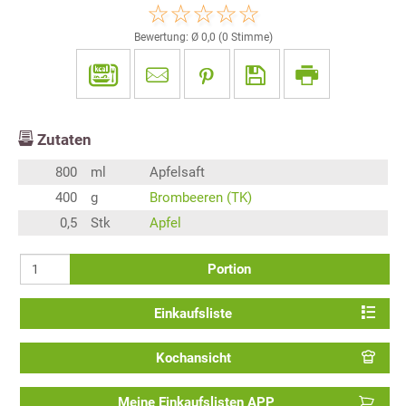
Bewertung: Ø
0,0
(
0
Stimme)
Zutaten
800
ml
Apfelsaft
400
g
Brombeeren (TK)
0,5
Stk
Apfel
Portion
Einkaufsliste
Kochansicht
Meine Einkaufslisten APP