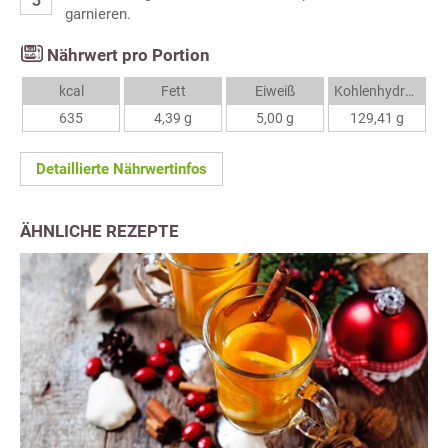
garnieren.
Nährwert pro Portion
kcal
Fett
Eiweiß
Kohlenhydrate
635
4,39 g
5,00 g
129,41 g
Detaillierte Nährwertinfos
ÄHNLICHE REZEPTE