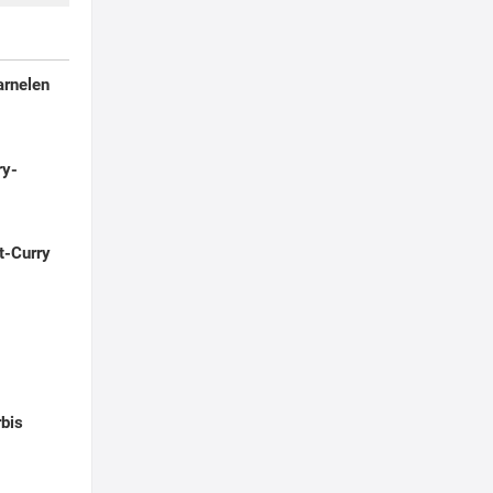
arnelen
ry-
t-Curry
rbis