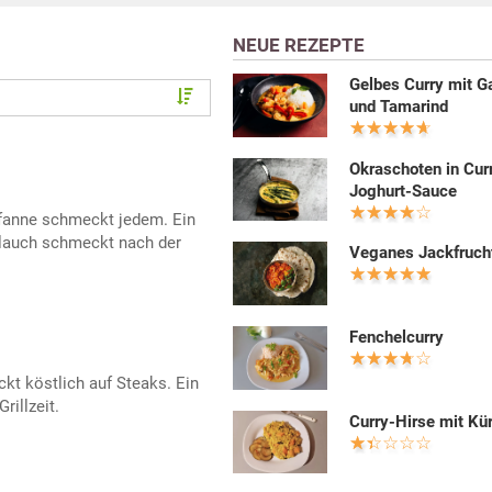
NEUE REZEPTE
Gelbes Curry mit G
und Tamarind
Okraschoten in Cur
Joghurt-Sauce
pfanne schmeckt jedem. Ein
rlauch schmeckt nach der
Veganes Jackfruch
Fenchelcurry
kt köstlich auf Steaks. Ein
rillzeit.
Curry-Hirse mit Kü