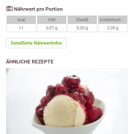
Nährwert pro Portion
kcal
Fett
Eiweiß
Kohlenhydrate
11
0,07 g
0,20 g
2,30 g
Detaillierte Nährwertinfos
ÄHNLICHE REZEPTE